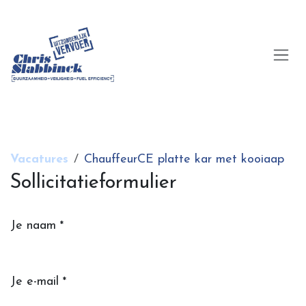
Overslaan naar inhoud
Vacatures
ChauffeurCE platte kar met kooiaap
Sollicitatieformulier
Je naam
*
Je e-mail
*