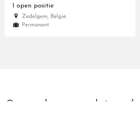
1
open positie
Zedelgem
,
België
Permanent
Onze roadrunners aan het woord