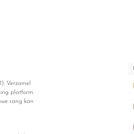
Transportmogelijkheden
Contact
Startpag
1). Verzamel
ing platform.
euwe rang kan