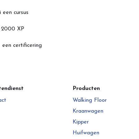
i een cursus
k 2000 XP
 een certificering
tendienst
Producten
act
Walking Floor
Kraanwagen
Kipper
Huifwagen