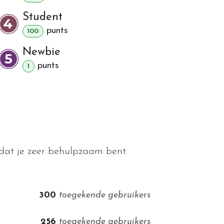
Student
punt
s
100
Newbie
punt
s
1
dat je zeer behulpzaam bent.
300
toegekende gebruikers
256
toegekende gebruikers