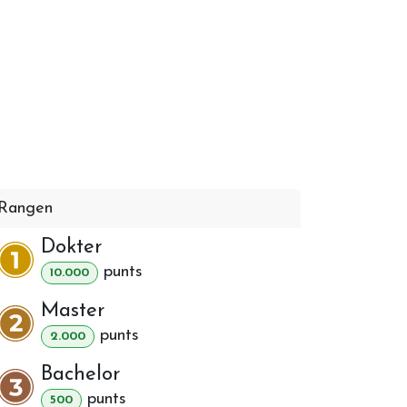
ina
Vacatures
Contact
Rangen
Dokter
punt
s
10.000
Master
punt
s
2.000
Bachelor
punt
s
500